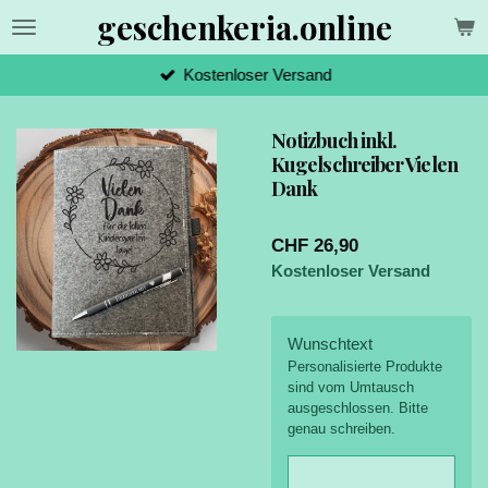
geschenkeria.online
Zum
Hauptinhalt
springen
Kostenloser Versand
Notizbuch inkl.
Kugelschreiber Vielen
Dank
CHF 26,90
Kostenloser Versand
Wunschtext
Personalisierte Produkte
sind vom Umtausch
ausgeschlossen. Bitte
genau schreiben.