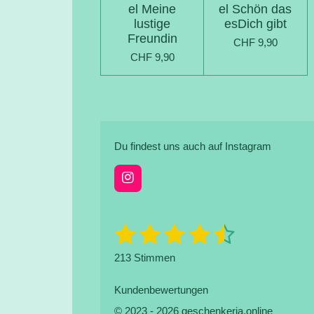
el Meine
el Schön das
lustige
esDich gibt
Freundin
CHF 9,90
CHF 9,90
Du findest uns auch auf Instagram
I
n
s
t
1
2
3
4
5
B
B
a
e
e
g
S
S
S
S
S
w
213 Stimmen
r
w
e
a
t
t
t
t
t
e
r
m
t
Kundenbewertungen
r
e
e
e
e
e
u
t
© 2023 - 2026 geschenkeria.online
n