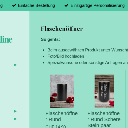
ng
Einfache Bestellung
Einzigartige Personalisierung
Flaschenöffner
line
So gehts:
Beim ausgewählten Produkt unter Wunschte
Foto/Bild hochladen
Spezialwünsche oder sonstige Anfragen an
d
Flaschenöffne
Flaschenöffne
r Rund
r Rund Schere
Stein paar
CHF 14,90