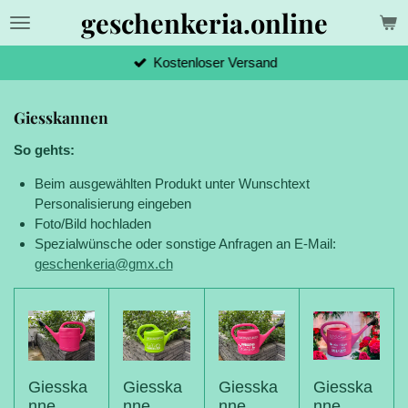
geschenkeria.online
Zum
Hauptinhalt
springen
Kostenloser Versand
Giesskannen
So gehts:
Beim ausgewählten Produkt unter Wunschtext
Personalisierung eingeben
Foto/Bild hochladen
Spezialwünsche oder sonstige Anfragen an E-Mail:
geschenkeria@gmx.ch
Giesska
Giesska
Giesska
Giesska
nne
nne
nne
nne