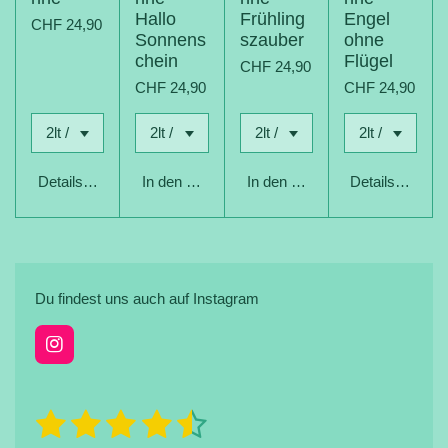
Hallo
Frühling
Engel
CHF 24,90
Sonnens
szauber
ohne
chein
Flügel
CHF 24,90
CHF 24,90
CHF 24,90
Details anzeigen
In den Warenkorb
In den Warenkorb
Details anzeig
Du findest uns auch auf Instagram
I
n
s
t
1
2
3
4
5
B
B
a
e
e
g