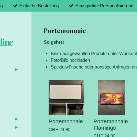
ng
Einfache Bestellung
Einzigartige Personalisierung
Portemonnaie
line
So gehts:
Beim ausgewählten Produkt unter Wunschte
Foto/Bild hochladen
Spezialwünsche oder sonstige Anfragen an
d
Portemonnaie
Portemonnaie
Flamingo
CHF 24,90
CHF 24,90