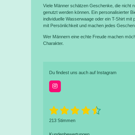
Viele Männer schätzen Geschenke, die nicht n
genutzt werden können. Ein personalisierter Bie
individuelle Wasserwaage oder ein T-Shirt mit
mit Persönlichkeit und machen jedes Gesche
Wer Männern eine echte Freude machen möchte
Charakter.
Du findest uns auch auf Instagram
I
n
s
t
1
2
3
4
5
B
B
a
e
e
g
S
S
S
S
S
w
213 Stimmen
r
w
e
a
t
t
t
t
t
e
r
m
t
Kundenbewertungen