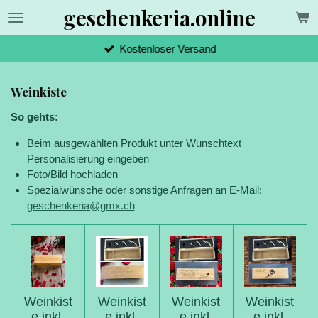
geschenkeria.online
Zum
Hauptinhalt
springen
Kostenloser Versand
Weinkiste
So gehts:
Beim ausgewählten Produkt unter Wunschtext
Personalisierung eingeben
Foto/Bild hochladen
Spezialwünsche oder sonstige Anfragen an E-Mail:
geschenkeria@gmx.ch
Weinkist
Weinkist
Weinkist
Weinkist
e inkl.
e inkl.
e inkl.
e inkl.