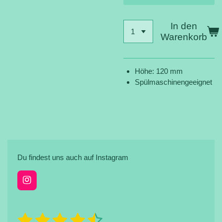
In den
Warenkorb
Höhe: 120 mm
Spülmaschinengeeignet
Du findest uns auch auf Instagram
I
n
s
t
1
2
3
4
5
B
B
a