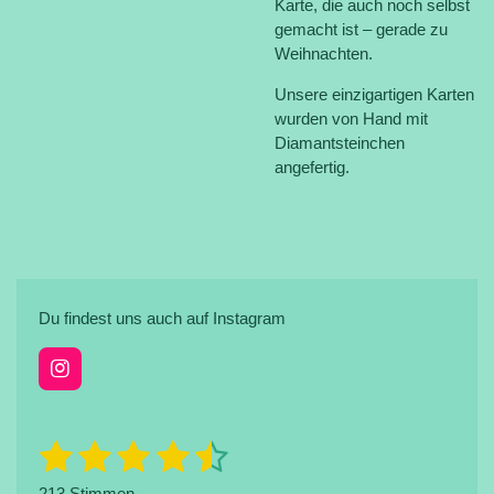
Karte, die auch noch selbst
gemacht ist – gerade zu
Weihnachten.
Unsere einzigartigen Karten
wurden von Hand mit
Diamantsteinchen
angefertig.
Du findest uns auch auf Instagram
I
n
s
t
1
2
3
4
5
B
B
a
e
e
g
S
S
S
S
S
w
213 Stimmen