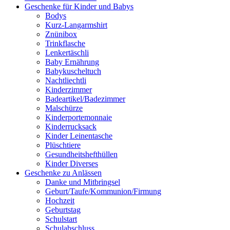
Geschenke für Kinder und Babys
Bodys
Kurz-Langarmshirt
Znünibox
Trinkflasche
Lenkertäschli
Baby Ernährung
Babykuscheltuch
Nachtliechtli
Kinderzimmer
Badeartikel/Badezimmer
Malschürze
Kinderportemonnaie
Kinderrucksack
Kinder Leinentasche
Plüschtiere
Gesundheitshefthüllen
Kinder Diverses
Geschenke zu Anlässen
Danke und Mitbringsel
Geburt/Taufe/Kommunion/Firmung
Hochzeit
Geburtstag
Schulstart
Schulabschluss