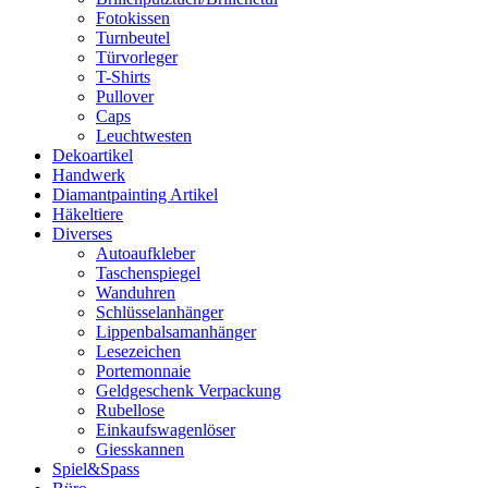
Fotokissen
Turnbeutel
Türvorleger
T-Shirts
Pullover
Caps
Leuchtwesten
Dekoartikel
Handwerk
Diamantpainting Artikel
Häkeltiere
Diverses
Autoaufkleber
Taschenspiegel
Wanduhren
Schlüsselanhänger
Lippenbalsamanhänger
Lesezeichen
Portemonnaie
Geldgeschenk Verpackung
Rubellose
Einkaufswagenlöser
Giesskannen
Spiel&Spass