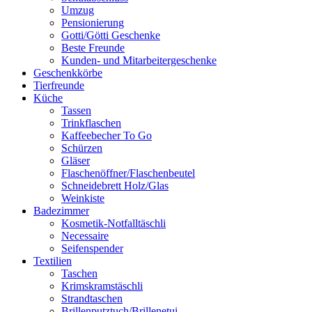
Umzug
Pensionierung
Gotti/Götti Geschenke
Beste Freunde
Kunden- und Mitarbeitergeschenke
Geschenkkörbe
Tierfreunde
Küche
Tassen
Trinkflaschen
Kaffeebecher To Go
Schürzen
Gläser
Flaschenöffner/Flaschenbeutel
Schneidebrett Holz/Glas
Weinkiste
Badezimmer
Kosmetik-Notfalltäschli
Necessaire
Seifenspender
Textilien
Taschen
Krimskramstäschli
Strandtaschen
Brillenputztuch/Brillenetui