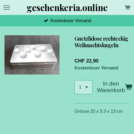
geschenkeria.online
Zum
Hauptinhalt
springen
Kostenloser Versand
Guetzlidose rechteckig
Weihnachtskugeln
CHF 22,90
Kostenloser Versand
In den
Warenkorb
Grösse 20 x 5.3 x 13 cm