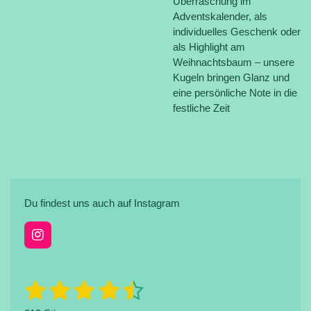
Überraschung im
Adventskalender, als
individuelles Geschenk oder
als Highlight am
Weihnachtsbaum – unsere
Kugeln bringen Glanz und
eine persönliche Note in die
festliche Zeit
Du findest uns auch auf Instagram
I
n
s
t
1
2
3
4
5
B
B
a
e
e
g
w