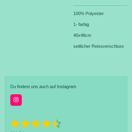
100% Polyester
1- farbig
40x48cm
seitlicher Reissverschluss
Du findest uns auch auf Instagram
I
n
s
t
1
2
3
4
5
B
B
a
e
e
g
w