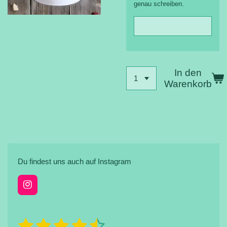
genau schreiben.
In den
Warenkorb
Du findest uns auch auf Instagram
I
n
s
t
1
2
3
4
5
B
B
a