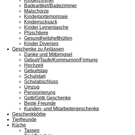
Kinderzimmer
Badeartikel/Badezimmer
Malschürze
Kinderportemonnaie
Kinderrucksack
Kinder Leinentasche
Plüschtiere
Gesundheitshefthüllen
Kinder Diverses
Geschenke zu Anlässen
Danke und Mitbringsel
Geburt/Taufe/Kommunion/Firmung
Hochzeit
Geburtstag
Schulstart
Schulabschluss
Umzug
Pensionierung
Gotti/Götti Geschenke
Beste Freunde
Kunden- und Mitarbeitergeschenke
Geschenkkörbe
Tierfreunde
Küche
Tassen