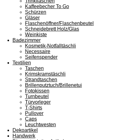
Trinkflaschen
Kaffeebecher To Go
Schürzen
Gläser
Flaschenöffner/Flaschenbeutel
Schneidebrett Holz/Glas
Weinkiste
Badezimmer
Kosmetik-Notfalltäschli
Necessaire
Seifenspender
Textilien
Taschen
Krimskramstäschli
Strandtaschen
Brillenputztuch/Brillenetui
Fotokissen
Turnbeutel
Türvorleger
T-Shirts
Pullover
Caps
Leuchtwesten
Dekoartikel
Handwerk