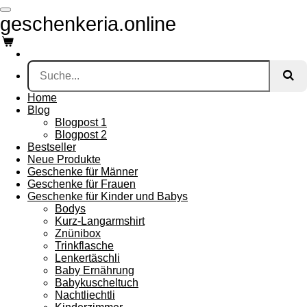
Zum
geschenkeria.online
Hauptinhalt
springen
Home
Blog
Blogpost 1
Blogpost 2
Bestseller
Neue Produkte
Geschenke für Männer
Geschenke für Frauen
Geschenke für Kinder und Babys
Bodys
Kurz-Langarmshirt
Znünibox
Trinkflasche
Lenkertäschli
Baby Ernährung
Babykuscheltuch
Nachtliechtli