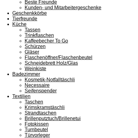
Beste Freunde
Kunden- und Mitarbeitergeschenke
Geschenkkörbe
Tierfreunde
Küche
Tassen
Trinkflaschen
Kaffeebecher To Go
Schürzen
Gläser
Flaschenöffner/Flaschenbeutel
Schneidebrett Holz/Glas
Weinkiste
Badezimmer
Kosmetik-Notfalltäschli
Necessaire
Seifenspender
Textilien
Taschen
Krimskramstäschli
Strandtaschen
Brillenputztuch/Brillenetui
Fotokissen
Turnbeutel
Türvorleger