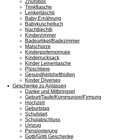
3
Znünibox
8
Trinkflasche
9
Lenkertäschli
7
Baby Ernährung
S
Babykuscheltuch
t
Nachtliechtli
e
Kinderzimmer
r
Badeartikel/Badezimmer
n
Malschürze
e
Kinderportemonnaie
Kinderrucksack
Kinder Leinentasche
Plüschtiere
Gesundheitshefthüllen
Kinder Diverses
Geschenke zu Anlässen
Danke und Mitbringsel
Geburt/Taufe/Kommunion/Firmung
Hochzeit
Geburtstag
Schulstart
Schulabschluss
Umzug
Pensionierung
Gotti/Götti Geschenke