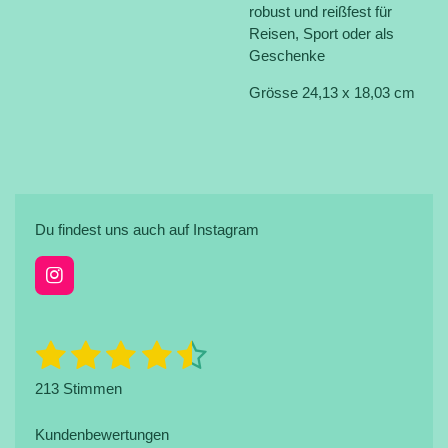
robust und reißfest für
Reisen, Sport oder als
Geschenke
Grösse 24,13 x 18,03 cm
Du findest uns auch auf Instagram
I
n
s
t
1
2
3
4
5
B
B
a
e
e
g
S
S
S
S
S
w
213 Stimmen
r
w
e
a
t
t
t
t
t
e
r
m
t
Kundenbewertungen
r