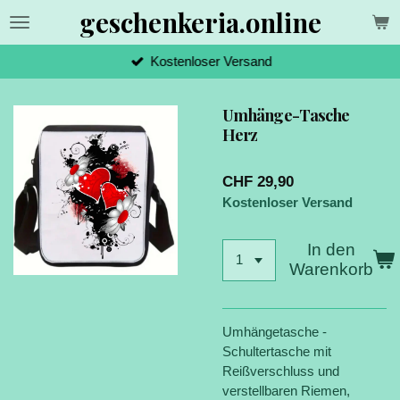
geschenkeria.online
Zum
Hauptinhalt
springen
Kostenloser Versand
Umhänge-Tasche
Herz
CHF 29,90
Kostenloser Versand
In den
Warenkorb
Umhängetasche -
Schultertasche mit
Reißverschluss und
verstellbaren Riemen,