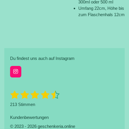
300ml oder 500 ml
Umfang 22cm, Höhe bis
zum Flaschenhals 12cm
Du findest uns auch auf Instagram
I
n
s
t
1
2
3
4
5
B
B
a
e
e
g
S
S
S
S
S
w
213 Stimmen
r
w
e
a
t
t
t
t
t
e
r
m
t
Kundenbewertungen
r
e
e
e
e
e
u
t
© 2023 - 2026 geschenkeria.online
n