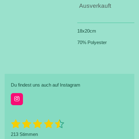
Ausverkauft
18x20cm
70% Polyester
Du findest uns auch auf Instagram
I
n
s
t
1
2
3
4
5
B
B
a
e
e
g
S
S
S
S
S
w
213 Stimmen
r
w
e