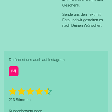
Geschenk.
Sende uns den Text mit
Foto und wir gestalten es
nach Deinen Wünschen.
Du findest uns auch auf Instagram
I
n
s
t
1
2
3
4
5
B
B
a
e
e
g
S
S
S
S
S
w
213 Stimmen
r
w
e
a
t
t
t
t
t
e
r
m
t
Kundenbewertungen
r